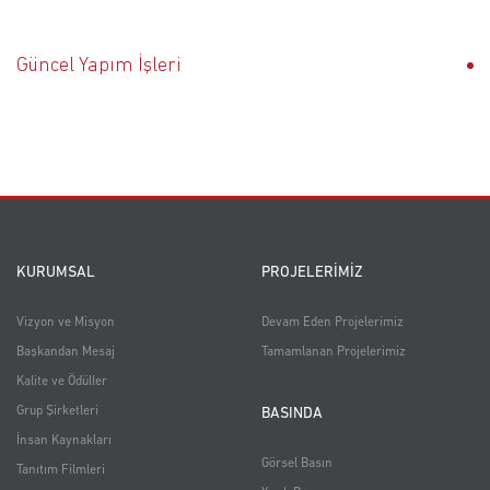
Güncel Yapım İşleri
KURUMSAL
PROJELERİMİZ
Vizyon ve Misyon
Devam Eden Projelerimiz
Başkandan Mesaj
Tamamlanan Projelerimiz
Kalite ve Ödüller
Grup Şirketleri
BASINDA
İnsan Kaynakları
Görsel Basın
Tanıtım Filmleri