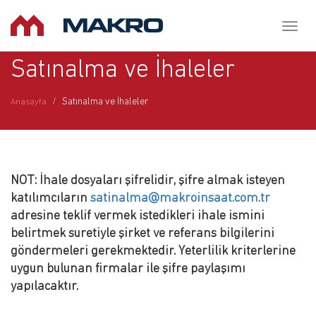
Toggl
naviga
Satınalma ve İhaleler
Satınalma ve İhaleler
Anasayfa
NOT:
İhale dosyaları şifrelidir, şifre almak isteyen
katılımcıların
satinalma@makroinsaat.com.tr
adresine teklif vermek istedikleri ihale ismini
belirtmek suretiyle şirket ve referans bilgilerini
göndermeleri gerekmektedir. Yeterlilik kriterlerine
uygun bulunan firmalar ile şifre paylaşımı
yapılacaktır.