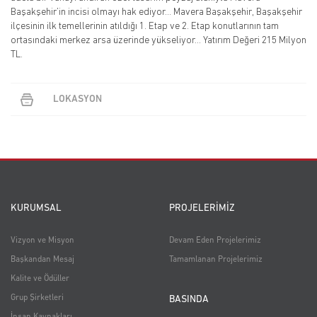
Başakşehir’in incisi olmayı hak ediyor… Mavera Başakşehir, Başakşehir
ilçesinin ilk temellerinin atıldığı 1. Etap ve 2. Etap konutlarının tam
ortasındaki merkez arsa üzerinde yükseliyor... Yatırım Değeri 215 Milyon
TL.
LOKASYON
KURUMSAL
PROJELERİMİZ
Vizyon ve Misyon
Devam Eden Projelerimiz
Başkandan Mesaj
Tamamlanan Projelerimiz
Kalite ve Ödüller
Grup Şirketleri
BASINDA
İnsan Kaynakları