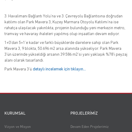
3. Havalimanı Bağlantı Yolu’na ve 3. Çevreyolu Bağlantısına doğrudan
katılımı olan Park Mavera 3, Kuzey Marmara Otoyolu Katılımı’na ise
rahatça ulaşılacak yakınlıkta, projenin bulunduğu yeni merkezin metro,
tramvay ve havaray ihaleleri yapılmış olup inşaatları devam ediyor.
1+0’dan 5+1’e kadar ve farklı büyüklerde dairelere sahip olan Park
Mavera 3, 9 blokta, 50.696 m2 arsa alanında yükseliyor. Park Mavera
3’ün üzerinde yükseldiği arsanın 39.586 m2‘si yani yaklaşık %78’i peyzaj
alanı olarak tasarlandı.
Park Mavera 3’ü
detaylı incelemek için tıklayın…
KURUMSAL
PROJELERİMİZ
Vizyon ve Misyon
Devam Eden Projelerimiz