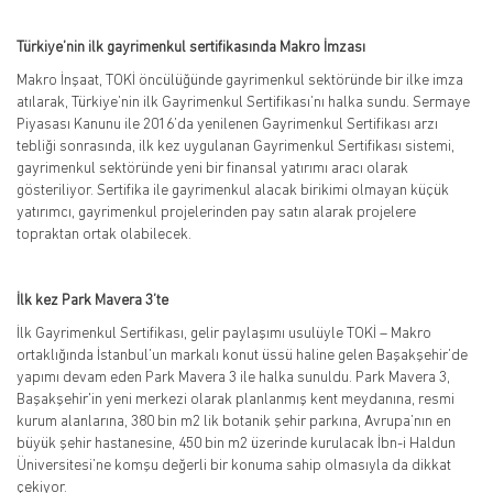
Türkiye’nin ilk gayrimenkul sertifikasında Makro İmzası
Makro İnşaat, TOKİ öncülüğünde gayrimenkul sektöründe bir ilke imza
atılarak, Türkiye’nin ilk Gayrimenkul Sertifikası’nı halka sundu. Sermaye
Piyasası Kanunu ile 2016’da yenilenen Gayrimenkul Sertifikası arzı
tebliği sonrasında, ilk kez uygulanan Gayrimenkul Sertifikası sistemi,
gayrimenkul sektöründe yeni bir finansal yatırımı aracı olarak
gösteriliyor. Sertifika ile gayrimenkul alacak birikimi olmayan küçük
yatırımcı, gayrimenkul projelerinden pay satın alarak projelere
topraktan ortak olabilecek.
İlk kez Park Mavera 3’te
İlk Gayrimenkul Sertifikası, gelir paylaşımı usulüyle TOKİ – Makro
ortaklığında İstanbul’un markalı konut üssü haline gelen Başakşehir’de
yapımı devam eden Park Mavera 3 ile halka sunuldu. Park Mavera 3,
Başakşehir'in yeni merkezi olarak planlanmış kent meydanına, resmi
kurum alanlarına, 380 bin m2 lik botanik şehir parkına, Avrupa’nın en
büyük şehir hastanesine, 450 bin m2 üzerinde kurulacak İbn-i Haldun
Üniversitesi’ne komşu değerli bir konuma sahip olmasıyla da dikkat
çekiyor.