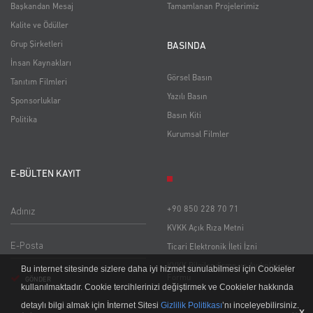
Başkandan Mesaj
Tamamlanan Projelerimiz
Kalite ve Ödüller
Grup Şirketleri
BASINDA
İnsan Kaynakları
Görsel Basın
Tanıtım Filmleri
Yazılı Basın
Sponsorluklar
Basın Kiti
Politika
Kurumsal Filmler
E-BÜLTEN KAYIT
Adınız
+90 850 228 70 71
KVKK Açık Rıza Metni
Ticari Elektronik İleti İzni
KVKK Bilgilendirme ve Aydınlatma
Bu internet sitesinde sizlere daha iyi hizmet sunulabilmesi için Cookieler
Formu
GÖNDER
kullanılmaktadır. Cookie tercihlerinizi değiştirmek ve Cookieler hakkında
detaylı bilgi almak için İnternet Sitesi
Gizlilik Politikası
’nı inceleyebilirsiniz.